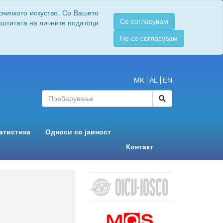
сничкото искуство. Со Вашето
Се согласувам
заштитата на личните податоци
Не се согласувам
MK
AL
EN
атистика
Односи со јавност
Контакт