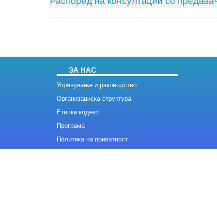
Распоред на консултации со предава
ЗА НАС
Управување и раководство
Организациска структура
Етички кодекс
Програма
Политика на приватност