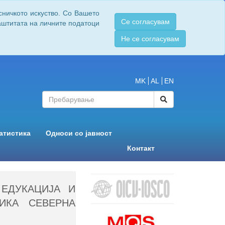
сничкото искуство. Со Вашето
Се согласувам
заштитата на личните податоци
Не се согласувам
MK
AL
EN
атистика
Односи со јавност
Контакт
ЕДУКАЦИЈА И
ИКА СЕВЕРНА