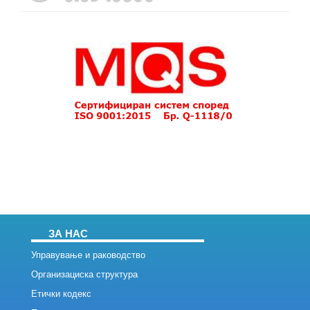
ЗА НАС
Управување и раководство
Организациска структура
Етички кодекс