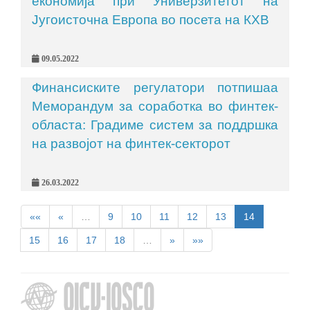
економија при Универзитетот на
Југоисточна Европа во посета на КХВ
09.05.2022
Финансиските регулатори потпишаа
Меморандум за соработка во финтек-
областа: Градиме систем за поддршка
на развојот на финтек-секторот
26.03.2022
««
«
…
9
10
11
12
13
14
15
16
17
18
…
»
»»