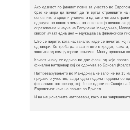
Ако одзивот по јавниот повик за учество во Европск
брзо ќе мора да почнат да ги вртат страниците на 
основните и средни училишта од сите четири страни 
одржува во нашата земја, на оние кои ја почнаа акц
образование и наука на Република Македонија, Макед
квизот имаат една цел – едукација за финансиска пис
Што се парите, кога настанале, каде се печатат, кој 
одговори. Ќе треба да знаат и што е кредит, камата,
заштити од компјутерски измами. Многу прашања ко
Квизот инаку се одвива во две фази, од која првата
финален натпревар кој се одржува во Брисел (Кралств
Натпреварувањето во Македонија ќе започне на 13 ма
пријавиле учество, за да една недела подоцна се од
финалниот натпревар, кој ќе се одржи во Скопје на 2
Европскиот квиз на парите во Брисел.
И на националните натпревари, како и на завршницата 