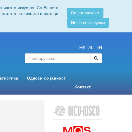
сничкото искуство. Со Вашето
Се согласувам
заштитата на личните податоци
Не се согласувам
MK
AL
EN
атистика
Односи со јавност
Контакт