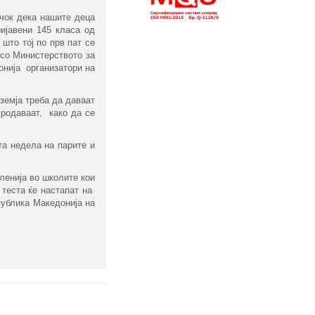
учок дека нашите деца
ријавени 145 класа од
што тој по прв пат се
 со Министерството за
онија организатори на
 земја треба да даваат
продаваат, како да се
та недела на парите и
ленија во школите кои
 теста ќе настапат на
публика Македонија на