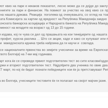
иот квиз на пари е некаков показател, лесно може да се дојде до закл
книгите за пари и финансии. На повикот за учество на овој квиз се п
на нашата држава. Реакција поголема од очекувањата, со оглед на тоа 
ијата Комисијата за хартии од вредност на Република Македонија заедно
онската банкарска асоцијација и Народната банката на Република Макед
меност на младите на возраст од 13 до 15 години.
ги издава, кој ги чува се дел од прашањата на кои тинејџерите од нашата
 профит, курсна разлика ... Што се акции, каде и како се купуваат или 
и македонската иднина треба набрзина да ги научи и совлада.
 се националните првенства во земјите учеснички за време на Европска
ото Белгија) на 7-ми мај годинава.
рт кога ќе се спроведе првиот подготвителен тест во сите класови/одде
ржи и вториот подготвителен тест. Најдобрите два ученика по овие два
7 март, по кој ќе бидат познати победниците кои ќе ја претставуваат Ре
во Белгија, учесниците тестовите ќе ги полагаат на својот мајчин јазик.