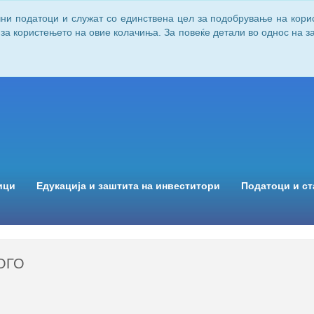
чни податоци и служат со единствена цел за подобрување на кори
 за користењето на овие колачиња. За повеќе детали во однос на 
ици
Едукација и заштита на инвеститори
Податоци и ст
ОГО