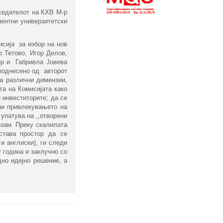
седателот на КХВ М-р
нентни универзитетски
сија за избор на нов
о Тетово, Игор Делов,
ер и Габриела Јовева
 поднесено од авторот
на различни димензии,
та на Комисијата како
и инвеститорите; да се
ни привлекувањето на
 упатува на ,,отворени
изам. Преку скалилата
става простор да се
и англиски), ги следи
 година и заклучно со
дно идејно решение, а