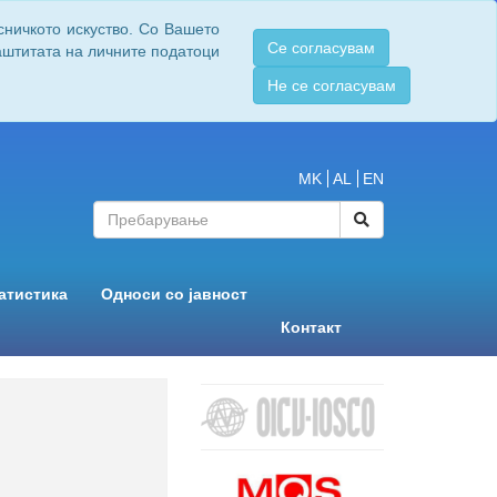
сничкото искуство. Со Вашето
Се согласувам
заштитата на личните податоци
Не се согласувам
MK
AL
EN
атистика
Односи со јавност
Контакт