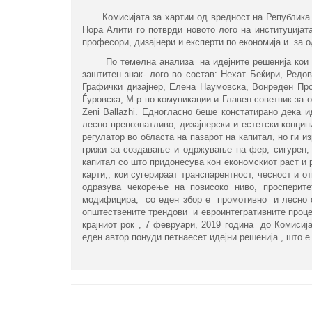
Комисијата за хартии од вредност на Република С
Нора Алити го потврди новото лого на институцијат
професори, дизајнери и експерти по економија и за о
По темелна анализа на идејните решенија кои беа
заштитен знак- лого во состав: Нехат Беќири, Редо
Графички дизајнер, Елена Наумовска, Вонреден П
Ѓуровска, М-р по комуникации и Главен советник за 
Zeni Ballazhi. Едногласно беше констатирано дека 
лесно препознатливо, дизајнерски и естетски конци
регулатор во областа на пазарот на капитал, но ги и
грижи за создавање и одржување на фер, сигурен, 
капитал со што придонесува кон економскиот раст и р
карти,, кои сугерираат транспарентност, чесност и о
одразува чекорење на повисоко ниво, просперит
модифицира, со еден збор е промотивно и лесно се 
општествените трендови и евроинтегративните процес
крајниот рок , 7 февруари, 2019 година до Комисија
еден автор понуди петнаесет идејни решенија , што е