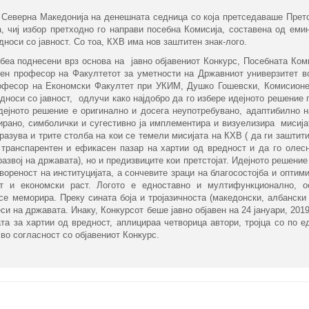
еверна Македонија на денешната седница со која претседаваше Прет
а, чиј избор претходно го направи посебна Комисија, составена од еми
дноси со јавност. Со тоа, КХВ има нов заштитен знак-лого.
 поднесени врз основа на јавно објавениот Конкурс, Посебната Коми
вен професор на Факултетот за уметности на Државниот универзитет в
рофесор на Економски Факултет при УКИМ, Душко Гошевски, Комисион
односи со јавност, одлучи како најдобро да го избере идејното решение
идејното решение е оригинално и досега неупотребувано, адаптибилно 
пирано, симболички и сугестивно ја имплементира и визуелизира мисија
зразува и трите столба на кои се темели мисијата на КХВ ( да ги заштит
транспарентен и ефикасен пазар на хартии од вредност и да го олес
азвој на државата), но и предизвиците кои претстојат. Идејното решение
твореност на институцијата, а сончевите зраци на благосостојба и оптим
ет и економски раст. Логото е едноставно и мултифункционално, о
меморира. Преку сината боја и тројазичноста (македонски, албански 
и на државата. Инаку, Конкурсот беше јавно објавен на 24 јануари, 2019
та за хартии од вредност, аплицираа четворица автори, тројца со по е
 во согласност со објавениот Конкурс.