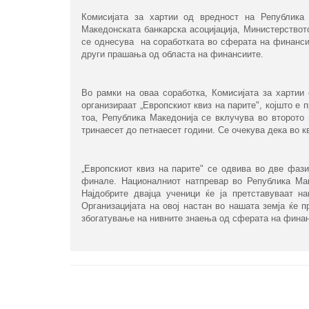
Комисијата за хартии од вредност на Република
Македонската банкарска асоцијација, Министерствот
се однесува на соработката во сферата на финансис
други прашања од областа на финансиите.
Во рамки на оваа соработка, Комисијата за хартии 
организираат „Европскиот квиз на парите", којшто е
тоа, Република Македонија се вклучува во второто 
тринаесет до петнаесет години. Се очекува дека во к
„Европскиот квиз на парите" се одвива во две фази
финале. Националниот натпревар во Република Мак
Најдобрите двајца ученици ќе ја претставуваат 
Организацијата на овој настан во нашата земја ќе 
збогатување на нивните знаења од сферата на фин