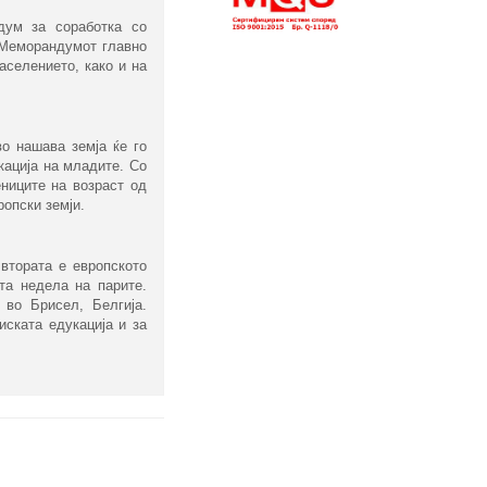
дум за соработка со
. Меморандумот главно
аселението, како и на
во нашава земја ќе го
кација на младите. Со
ениците на возраст од
ропски земји.
 втората е европското
та недела на парите.
 во Брисел, Белгија.
иската едукација и за