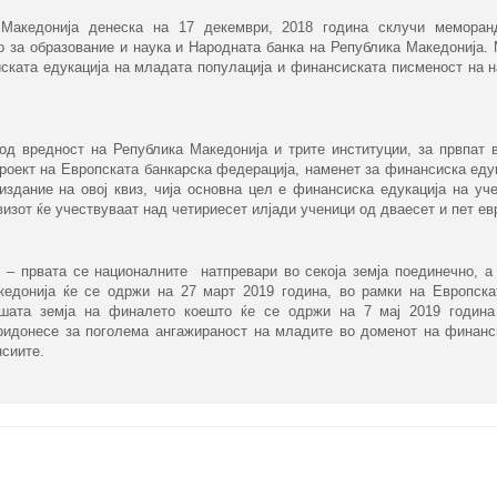
 Македонија денеска на 17 декември, 2018 година склучи меморан
о за образование и наука и Народната банка на Република Македонија
ката едукација на младата популација и финансиската писменост на н
од вредност на Република Македонија и трите институции, за првпат 
 проект на Европската банкарска федерација, наменет за финансиска еду
издание на овој квиз, чија основна цел е финансиска едукација на уч
визот ќе учествуваат над четириесет илјади ученици од дваесет и пет ев
 – првата се националните натпревари во секоја земја поединечно, а
едонија ќе се одржи на 27 март 2019 година, во рамки на Европска
нашата земја на финалето коешто ќе се одржи на 7 мај 2019 година
придонесе за поголема ангажираност на младите во доменот на финанс
ансиите.