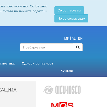
сничкото искуство. Со Вашето
Се согласувам
заштитата на личните податоци
Не се согласувам
MK
AL
EN
атистика
Односи со јавност
Контакт
КАЦИЈА