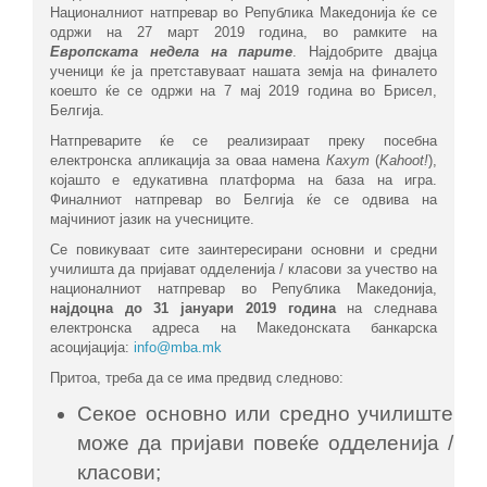
Националниот натпревар во Република Македонија ќе се
одржи на 27 март 2019 година, во рамките на
Европската недела на парите
. Најдобрите двајца
ученици ќе ја претставуваат нашата земја на финалето
коешто ќе се одржи на 7 мај 2019 година во Брисел,
Белгија.
Натпреварите ќе се реализираат преку посебна
електронска апликација за оваа намена
Кахут
(
Kahoot!
),
којашто е едукативна платформа на база на игра.
Финалниот натпревар во Белгија ќе се одвива на
мајчиниот јазик на учесниците.
Се повикуваат сите заинтересирани основни и средни
училишта да пријават одделенија / класови за учество на
националниот натпревар во Република Македонија,
најдоцна до 31 јануари 2019 година
на следнава
електронска адреса на Македонската банкарска
асоцијација:
info@mba.mk
Притоа, треба да се има предвид следново:
Секое основно или средно училиште
може да пријави повеќе одделенија /
класови;