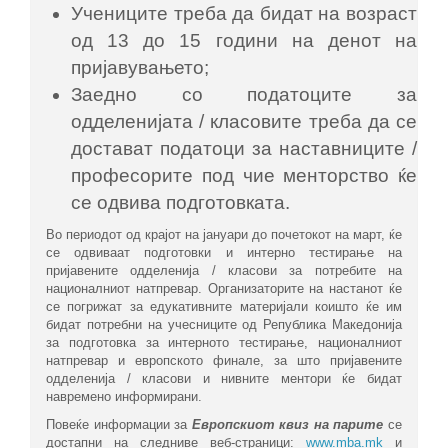
Учениците треба да бидат на возраст
од 13 до 15 години на денот на
пријавувањето;
Заедно со податоците за
одделенијата / класовите треба да се
достават податоци за наставниците /
професорите под чие менторство ќе
се одвива подготовката.
Во периодот од крајот на јануари до почетокот на март, ќе
се одвиваат подготовки и интерно тестирање на
пријавените одделенија / класови за потребите на
националниот натпревар. Организаторите на настанот ќе
се погрижат за едукативните материјали коишто ќе им
бидат потребни на учесниците од Република Македонија
за подготовка за интерното тестирање, националниот
натпревар и европското финале, за што пријавените
одделенија / класови и нивните ментори ќе бидат
навремено информирани.
Повеќе информации за
Европскиот квиз на парите
се
достапни на следниве веб-страници:
www.mba.mk
и