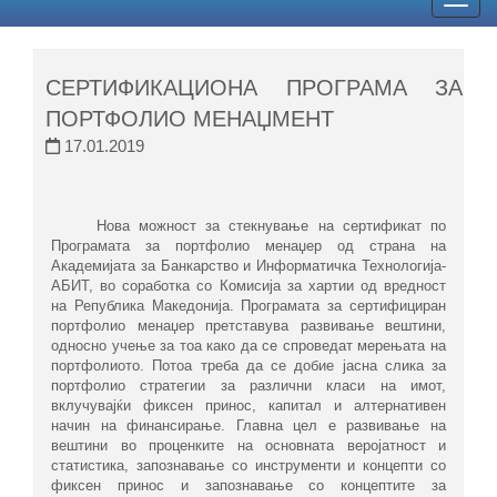
Togg
navig
СЕРТИФИКАЦИОНА ПРОГРАМА ЗА
ПОРТФОЛИО МЕНАЏМЕНТ
17.01.2019
Нова можност за стекнување на сертификат по
Програмата за портфолио менаџер од страна на
Академијата за Банкарство и Информатичка Технологија-
АБИТ, во соработка со Комисија за хартии од вредност
на Република Македонија. Програмата за сертифициран
портфолио менаџер претставува развивање вештини,
односно учење за тоа како да се спроведат мерењата на
портфолиото. Потоа треба да се добие јасна слика за
портфолио стратегии за различни класи на имот,
вклучувајќи фиксен принос, капитал и алтернативен
начин на финансирање. Главна цел е развивање на
вештини во проценките на основната веројатност и
статистика, запознавање со инструменти и концепти со
фиксен принос и запознавање со концептите за