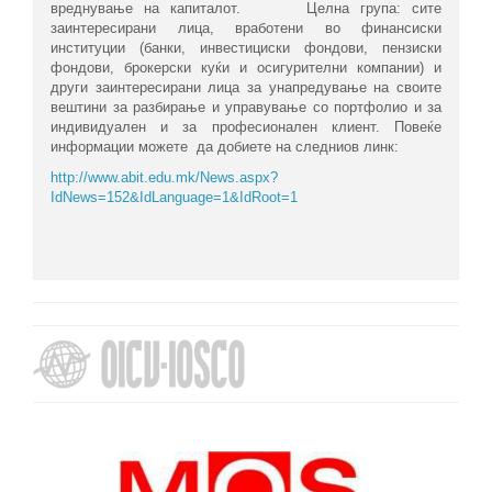
вреднување на капиталот. Целна група: сите
заинтересирани лица, вработени во финансиски
институции (банки, инвестициски фондови, пензиски
фондови, брокерски куќи и осигурителни компании) и
други заинтересирани лица за унапредување на своите
вештини за разбирање и управување со портфолио и за
индивидуален и за професионален клиент. Повеќе
информации можете да добиете на следниов линк:
http://www.abit.edu.mk/News.aspx?
IdNews=152&IdLanguage=1&IdRoot=1