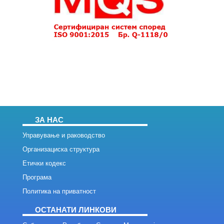
ЗА НАС
Управување и раководство
Организациска структура
Етички кодекс
Програма
Политика на приватност
ОСТАНАТИ ЛИНКОВИ