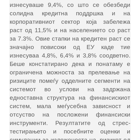
изнесуваше 9,4%, со што се обезбеди
солидна кредитна поддршка и на
корпоративниот сектор која забележа
раст од 11,5% и на населението со раст
за 7.3%. Овие стапки на кредитен раст се
значајно повисоки од ЕУ каде тие
изнесуваа 4,8%, 6,4% и 3,8% соодветно.
Беше констатирано дека и понатаму е
ограничена можноста за прелевање на
ризиците помеѓу одделните сегменти на
системот во услови на задржана
едноставна структура на финансискиот
систем, мала меѓусебна зависност и
отсуство на посложени финансиски
инструменти. Резултатите од стрес-
тестирањето и посебните оценки и
симулации за изложеноста на ризикот од