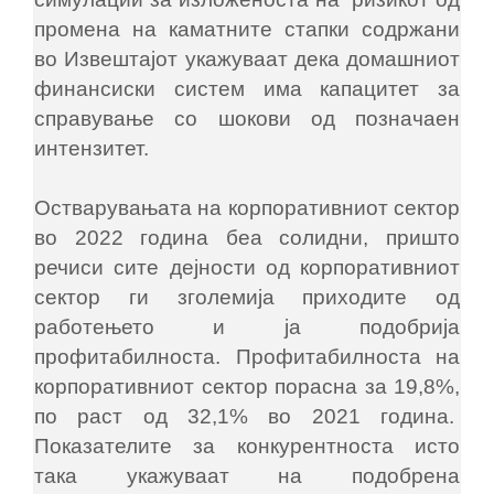
промена на каматните стапки содржани
во Извештајот укажуваат дека домашниот
финансиски систем има капацитет за
справување со шокови од позначаен
интензитет.
Остварувањата на корпоративниот сектор
во 2022 година беа солидни, пришто
речиси сите дејности од корпоративниот
сектор ги зголемија приходите од
работењето и ја подобрија
профитабилноста. Профитабилноста на
корпоративниот сектор порасна за 19,8%,
по раст од 32,1% во 2021 година.
Показателите за конкурентноста исто
така укажуваат на подобрена