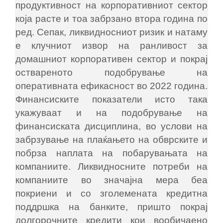
продуктивност на корпоративниот сектор
која расте и тоа забрзано втора година по
ред. Сепак, ликвидносниот ризик и натаму
е клучниот извор на ранливост за
домашниот корпоративен сектор и покрај
оствареното подобрување на
оперативната ефикасност во 2022 година.
Финансиските показатели исто така
укажуваат и на подобрување на
финансиската дисциплина, во услови на
забрзување на плаќањето на обврските и
побрза наплата на побарувањата на
компаниите. Ликвидносните потреби на
компаниите во значајна мера беа
покриени и со зголемената кредитна
поддршка на банките, пришто покрај
долгорочните кредити кои вообичаено