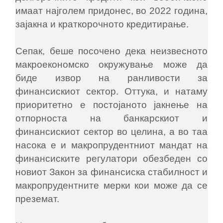
имаат најголем придонес, во 2022 година,
зајакна и краткорочното кредитирање.
Сепак, беше посочено дека неизвесното
макроекономско окружување може да
биде извор на ранливости за
финансискиот сектор. Оттука, и натаму
приоритетно е постојаното јакнење на
отпорноста на банкарскиот и
финансискиот сектор во целина, а во таа
насока е и макропрудентниот мандат на
финансиските регулатори обезбеден со
новиот Закон за финансиска стабилност и
макропрудентните мерки кои може да се
преземат.