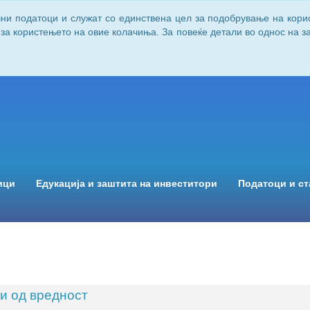
чни податоци и служат со единствена цел за подобрување на кори
 за користењето на овие колачиња. За повеќе детали во однос на 
ици
Едукација и заштита на инвеститори
Податоци и ст
и од вредност