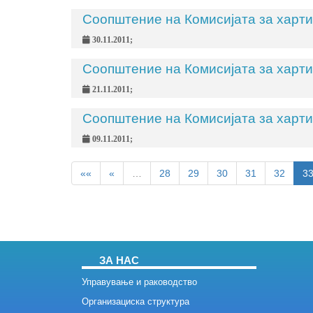
Соопштение на Комисијата за харти
30.11.2011;
Соопштение на Комисијата за харти
21.11.2011;
Соопштение на Комисијата за харти
09.11.2011;
««
«
…
28
29
30
31
32
3
ЗА НАС
Управување и раководство
Организациска структура