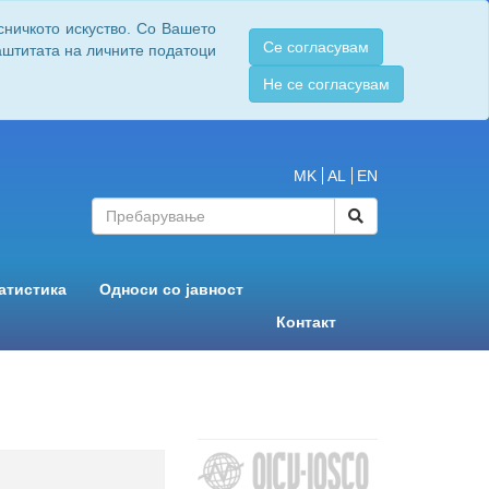
сничкото искуство. Со Вашето
Се согласувам
заштитата на личните податоци
Не се согласувам
MK
AL
EN
атистика
Односи со јавност
Контакт