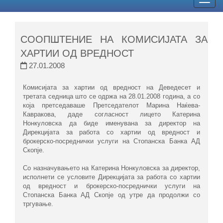
Togg
navig
СООПШТЕНИЕ НА КОМИСИЈАТА ЗА
ХАРТИИ ОД ВРЕДНОСТ
27.01.2008
​Комисијата за хартии од вредност на Деведесет и
третата седница што се одржа на 28.01.2008 година, а со
која претседаваше Претседателот Марина Наќева-
Кавракова, даде согласност лицето Катерина
Нонкуловска да биде именувана за директор на
Дирекцијата за работa со хартии од вредност и
брокерско-посреднички услуги на Стопанска Банка АД
Скопје.
Со назначувањето на Катерина Нонкуловска за директор,
исполнети се условите Дирекцијата за работa со хартии
од вредност и брокерско-посреднички услуги на
Стопанска Банка АД Скопје од утре да продолжи со
тргување. ​