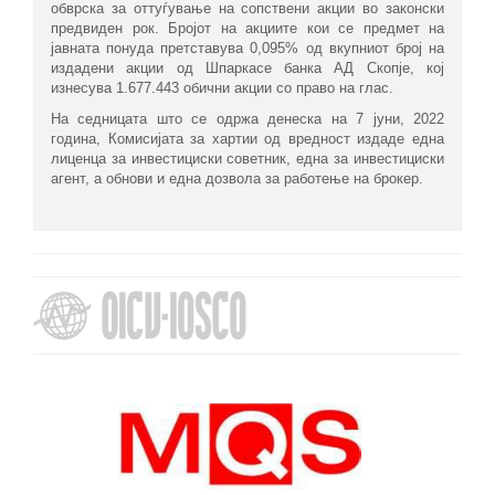
обврска за оттуѓување на сопствени акции во законски
предвиден рок. Бројот на акциите кои се предмет на
јавната понуда претставува 0,095% од вкупниот број на
издадени акции од Шпаркасе банка АД Скопје, кој
изнесува 1.677.443 обични акции со право на глас.
На седницата што се одржа денеска на 7 јуни, 2022
година, Комисијата за хартии од вредност издаде една
лиценца за инвестициски советник, една за инвестициски
агент, а обнови и една дозвола за работење на брокер.