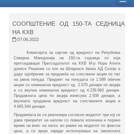
Togg
navig
СООПШТЕНИЕ ОД 150-ТА СЕДНИЦА
НА КХВ
07.06.2022
Комисијата за хартии од вредност на Република
Северна Македонија на 150-та седница со која
претседаваше Претседателот на КХВ М-р Нора Алити
донесе Решение со кое на Шпаркасе банка АД Скопје и
даде одобрение за продажба на сопствени акции по пат
на јавна понуда. Предмет на понудата се 1.588 обични
акции со номинална вредност од 2.670 денари по акција
и со вкупна номинална вредност од 4.239.960 денари.
Продажната цена по акција изнесува 2.938 денари, а
вкупната продажна вредност на сопствените акции е
4.665.544 денари .
Продажбата ќе се реализира согласно моделот при кој се
дава приоритет на налози со помала количина и порано
време на внес на налог, во рамки на моделот по фиксна
цена, а се врши заради исполнување на законската