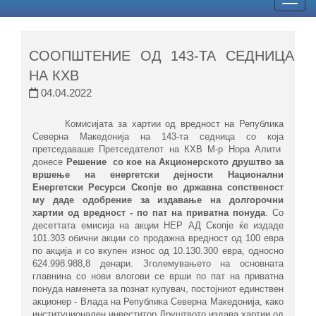
Togg
navig
СООПШТЕНИЕ ОД 143-ТА СЕДНИЦА
НА КХВ
04.04.2022
Комисијата за хартии од вредност на Република
Северна Македонија на 143-та седница со која
претседаваше Претседателот на КХВ М-р Нора Алити
донесе
Решение
со кое
на
Акционерското друштво за
вршење на енергетски дејности
Национални
Енергетски Ресурси Скопје во државна сопственост
му даде одобрение за издавање на долгорочни
хартии од вредност - по пат на приватна понуда
. Со
десеттата емисија на акции НЕР АД Скопје ќе издаде
101.303 обични акции со продажна вредност од 100 евра
по акција и со вкупен износ од 10.130.300 евра, односно
624.998.988,8 денари. Зголемувањето на основната
главнина со нови влогови се врши по пат на приватна
понуда наменета за познат купувач, постојниот единствен
акционер - Влада на Република Северна Македонија, како
институционален инвеститор.Друштвото издава хартии од