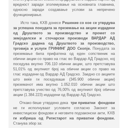
вредност заради зголемување на основната главнина,
односно заради создавање услови за непречено
функционирање.
Исто така, КХВ донесе
Решение со кое се утврдува
за успешна
понудата за преземање на акции издадени
од Друштвото за производство и промет со
земјоделски и сточарски производи ВАРДАР АД
Градско дадена од Друштвото за производство,
трговија и услуги ГРИНИНГ ДОО Скопје.
Понудата за
преземање била прифатена од еден сопственик на
обични акции со право на глас во Вардар АД Градско, кој
поседува вкупно 706.110 обични акции, што претставува
51,01% од вкупниот број на обични акции со право на
глас издадени од Вардар АД Градско. Заедно со акциите
што веќе ги поседуваше (345.900 обични акции)
преземачот има вкупно 1.052.010 обични акции што
претставува учество од 76,00% од вкупниот број обични
акции (1.384.223) издадени од Вардар АД Градско.
Откако беше утврдено дека
три приватни фондови
не ги исполнуваат условите согласно Законот за
инвестициски фондови и неговите подзаконски акти, КХВ
ги избриша од Регистарот на приватни фондови.
Станува збор за: