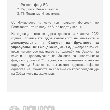
1. Развоен фонд БС;
2. Редгласс Инвестментс и
3. ГБ Платинум Инвестмент.
Со бришењето на овие три приватни фондови, во
Регистарот што го води КХВ се водат уште 14.
На седницата што се одржа денеска на 4 април, 2022
година,
Комисијата даде согласност на
измени
те
и
дополнувањ
ата на С
татутот на Друштвото за
управување ВФП Фонд Менаџмент АД Скопје
со кои се
врши негово усогласување со одредби од Законот за
измени и дополнувања на Законот за инвестициски
фондови од јули 2021 година, како и имплементирање на
одредба од Законот за трговските друштва која се
однесува на можноста за гласање со кореспонеденција
на Собранието на акционери.