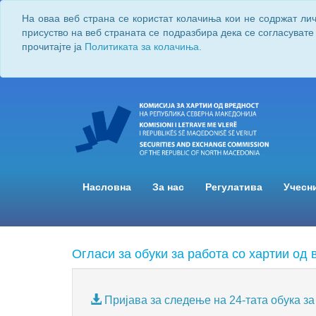
На оваа веб страна се користат колачиња кои не содржат ли
присуство на веб страната се подразбира дека се согласувате
прочитајте ја
Политиката за колачиња.
Насловна
За нас
Регулатива
Учесн
Огласи за обуки за работа со хартии од 
Пријава за следење на 24-тата обука за