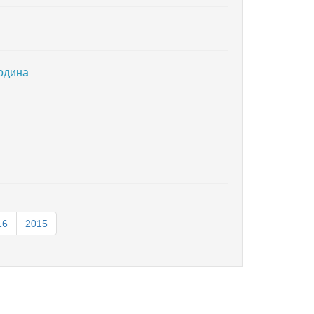
година
16
2015