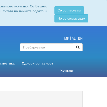
сничкото искуство. Со Вашето
Се согласувам
заштитата на личните податоци
Не се согласувам
MK
AL
EN
атистика
Односи со јавност
Контакт