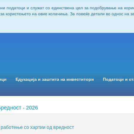
чни податоци и служат со единствена цел за подобрување на кори
 за користењето на овие колачиња. За повеќе детали во однос на 
ици
Едукација и заштита на инвеститори
Податоци и ст
вредност - 2026
 работење со хартии од вредност