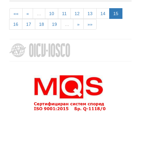
««
«
…
10
11
12
13
14
15
16
17
18
19
…
»
»»