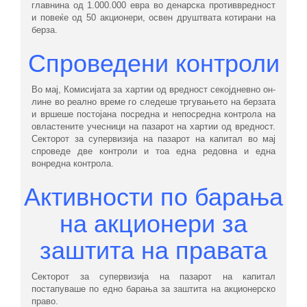
главнина од 1.000.000 евра во денарска противвредност
и повеќе од 50 акционери, освен друштвата котирани на
берза.
Спроведени контроли
Во мај, Комисијата за хартии од вредност секојдневно он-
лине во реално време го следеше тргувањето на берзата
и вршеше постојана посредна и непосредна контрола на
овластените учесници на пазарот на хартии од вредност.
Секторот за супервизија на пазарот на капитал во мај
спроведе две контроли и тоа една редовна и една
вонредна контрола.
Активности по барања
на акционери за
заштита на правата
Секторот за супервизија на пазарот на капитал
постапуваше по едно барања за заштита на акционерско
право.