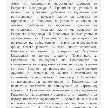
акции на нерезидентни инвестициски фондови во
Република Македонија; 3. Правилник за условите и
начинот за добивање одобрение за издавање или
регистрирање на домашни хартии од вредност во
странство ; 4. Правилник за условите и начинот за
давање одобрение за издавање, односно за
регистрирање на странски хартии од вредност во
Република Македонија ; 5. Правилник за изменување и
дополнување на Правилникот за критериумот за
рангирање на субдепозитарна банка на инвестициски
фонд; Откако јавноста ги кажа своите забелешки,
Комисијата за хартии од вредност на Република
Македонија ги донесе следните Правилници: 1.
Правилник за изменување на Правилникот за
критериумите за утврдување на заедничко дејствување
согласно Законот за преземање на акционерските
друштва; 2. Правилник за начинот и постапката за
вршење надзор на правни и физички лица ; 3. Правилник
за изменување и дополнување на Правилникот за
начинот и постапката на запишување на хартии од
вредност; 4. Правилник за изменување и дополнување на
Правилникот за формата и соджината на податоците за
издадените хартии од вредност; 5. Правилник за обука и
полагање на посебен стручен испит за инвестиционо
советување ; 6. Правилник за изменување и