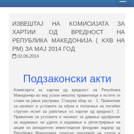
Togg
navig
ИЗВЕШТАЈ НА КОМИСИЈАТА ЗА
ХАРТИИ ОД ВРЕДНОСТ НА
РЕПУБЛИКА МАКЕДОНИЈА ( КХВ НА
РМ) ЗА МАЈ 2014 ГОД
02.06.2014
Подзаконски акти
Комисијата за хартии од вредност на Република
Македонија во мај усвои неколку правилници и истите ги
стави на јавна расправа. Станува збор за : 1. Правилник
за начинот и условите за обука и полагање на посебен
стручен испит за работење со хартии од вредност; 2.
Правилник за условите и начинот за давање одобрение
за издавање на удели и издавање и регистрирање на
акции на резидентни инвестициски фондови надвор од
Република Македонија односно продажба на удели и