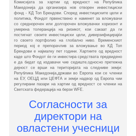
Комисијата за хартии од вредност на Република
Македонија да организира нов отворен инвестициски
фонд - КД Топ Брендови. Според инвестициските цели и
политика, Фондот првенствено е наменет за вложувачи
со среднорочен или долгорочен вложувачки хоризонт и
умерена толеранција на ризикот, кои сакаат да ги
постигнат своите инвестициски цели, диверзифицирајќи
го своето портфолио на глобално ниво. Временскиот
период кој е препорачлив за вложување во КД Топ
Брендови е најмалку пет години. Хартиите од вредност
каде што Фондот ќе ги инвестира средствата предвидено
е да бидат од издавачи чие седиште,односно претежна
дејност се врши на територијата на следниве земји:
Република Македонија,држави во Европа кои се членки
на ЕУ, ОЕЦД или ЦЕФТА и земји надвор од Европа чии
регулирани пазари на хартии од вредност се членки на
Светската федерација на берзи WFE.
Согласности за
директори на
овластени учесници