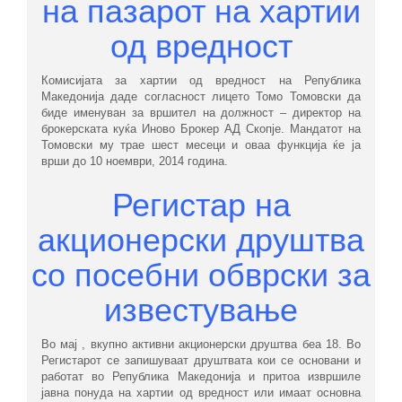
на пазарот на хартии
од вредност
Комисијата за хартии од вредност на Република
Македонија даде согласност лицето Томо Томовски да
биде именуван за вршител на должност – директор на
брокерската куќа Иново Брокер АД Скопје. Мандатот на
Томовски му трае шест месеци и оваа функција ќе ја
врши до 10 ноември, 2014 година.
Регистар на
акционерски друштва
со посебни обврски за
известување
Во мај , вкупно активни акционерски друштва беа 18. Во
Регистарот се запишуваат друштвата кои се основани и
работат во Република Македонија и притоа извршиле
јавна понуда на хартии од вредност или имаат основна