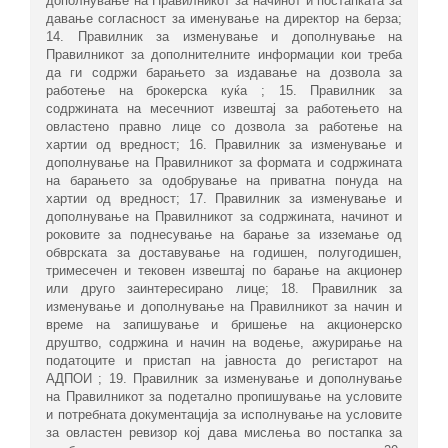
дополнување на Правилникот за начинот и постапката за
давање согласност за именување на директор на берза;
14. Правилник за изменување и дополнување на
Правилникот за дополнителните информации кои треба
да ги содржи барањето за издавање на дозвола за
работење на брокерска куќа ; 15. Правилник за
содржината на месечниот извештај за работењето на
овластено правно лице со дозвола за работење на
хартии од вредност; 16. Правилник за изменување и
дополнување на Правилникот за формата и содржинaтa
нa барањето за одобрување на приватна понуда на
хартии од вредност; 17. Правилник за изменување и
дополнување на Правилникот за содржината, начинот и
роковите за поднесување на барање за изземање од
обврската за доставување на годишен, полугодишен,
тримесечен и тековен извештај по барање на акционер
или друго заинтересирано лице; 18. Правилник за
изменување и дополнување на Правилникот за начин и
време на запишување и бришење на акционерско
друштво, содржина и начин на водење, ажурирање на
податоците и пристап на јавноста до регистарот на
АДПОИ ; 19. Правилник за изменување и дополнување
на Правилникот за подетално пропишување на условите
и потребната документација за исполнување на условите
за овластен ревизор кој дава мислења во постапка за