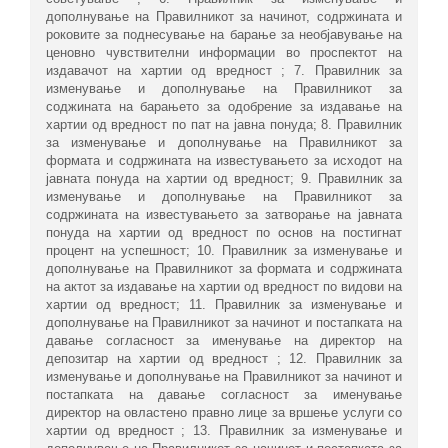
дополнување на Правилникот за начинот, содржината и
роковите за поднесување на барање за необјавување на
ценовно чувствителни информации во проспектот на
издавачот на хартии од вредност ; 7. Правилник за
изменување и дополнување на Правилникот за
соджината на барањето за одобрение за издавање на
хартии од вредност по пат на јавна понуда; 8. Правилник
за изменување и дополнување на Правилникот за
формата и содржината на известувањето за исходот на
јавната понуда на хартии од вредност; 9. Правилник за
изменување и дополнување на Правилникот за
содржината на известувањето за затворање на јавната
понуда на хартии од вредност по основ на постигнат
процент на успешност; 10. Правилник за изменување и
дoполнување на Правилникот за формата и содржината
на актот за издавање на хартии од вредност по видови на
хартии од вредност; 11. Правилник за изменување и
дополнување на Правилникот за начинот и постапката на
давање согласност за именување на директор на
депозитар на хартии од вредност ; 12. Правилник за
изменување и дополнување на Правилникот за начинот и
постапката на давање согласност за именување
директор на овластено правно лице за вршење услуги со
хартии од вредност ; 13. Правилник за изменување и