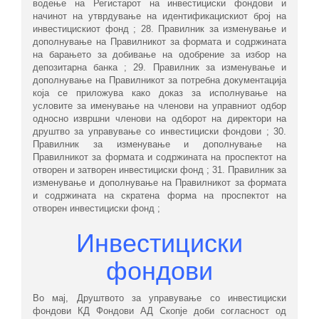
водење на Регистарот на инвестициски фондови и
начинот на утврдување на идентификацискиот број на
инвестицискиот фонд ; 28. Правилник за изменување и
дополнување на Правилникот за формата и содржината
на барањето за добивање на одобрение за избор на
депозитарна банка ; 29. Правилник за изменување и
дополнување на Правилникот за потребна документација
која се приложува како доказ за исполнување на
условите за именување на членови на управниот одбор
односно извршни членови на одборот на директори на
друштво за управување со инвестициски фондови ; 30.
Правилник за изменување и дополнување на
Правилникот за формата и содржината на проспектот на
отворен и затворен инвестициски фонд ; 31. Правилник за
изменување и дополнување на Правилникот за формата
и содржината на скратена форма на проспектот на
отворен инвестициски фонд ;
Инвестициски
фондови
Во мај, Друштвото за управување со инвестициски
фондови КД Фондови АД Скопје доби согласност од