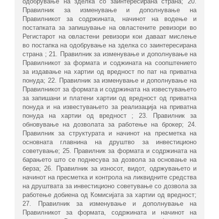
одобрување на зделка со заинтересирана страна; 20.
Правилник за изменување и дополнување на
Правилникот за содржината, начинот на водење и
постапката за запишување на овластените ревизори во
Регистарот на овластени ревизори кои даваат мислење
во постапка на одобрување на зделка со заинтересирана
страна ; 21. Правилник за изменување и дополнување на
Правилникот за формата и соджината на соопштението
за издавање на хартии од вредност по пат на приватна
понуда; 22. Правилник за изменување и дополнување на
Правилникот за формата и содржината на известувањето
за запишани и платени хартии од вредност од приватна
понуда и на известувањето за реализација на приватна
понуда на хартии од вредност ; 23. Правилник за
обновување на дозволата за работење на брокер; 24.
Правилник за структурата и начинот на пресметка на
основната главнина на друштво за инвестиционо
советување; 25. Правилник за формата и содржината на
барањето што се поднесува за дозвола за основање на
берза; 26. Правилник за износот, видот, одржувањето и
начинот на пресметка и контрола на ликвидните средства
на друштвата за инвестиционо советување со дозвола за
работење добиена од Комисијата за хартии од вредност;
27. Правилник за изменување и дополнување на
Правилникот за формата, содржината и начинот на