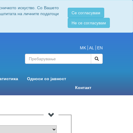
сничкото искуство. Со Вашето
Се согласувам
заштитата на личните податоци
Не се согласувам
MK
AL
EN
атистика
Односи со јавност
Контакт