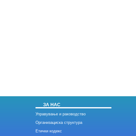
ЗА НАС
Управување и раководство
Организациска структура
Етички кодекс